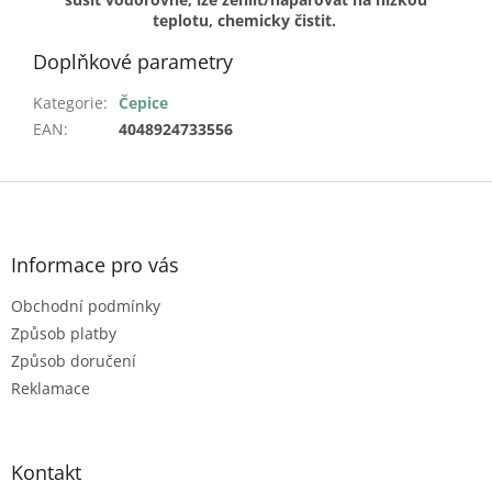
teplotu, chemicky čistit.
Doplňkové parametry
Kategorie
:
Čepice
EAN
:
4048924733556
Z
á
p
a
Informace pro vás
t
Obchodní podmínky
í
Způsob platby
Způsob doručení
Reklamace
Kontakt