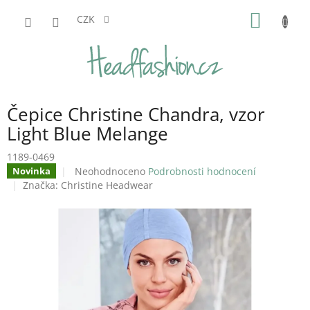
Přejít
NÁKUP
na
CZK
obsah
KOŠÍK
Čepice Christine Chandra, vzor
Light Blue Melange
1189-0469
Průměrné
Neohodnoceno
Podrobnosti hodnocení
Novinka
hodnocení
Značka:
Christine Headwear
produktu
je
0,0
z
5
hvězdiček.