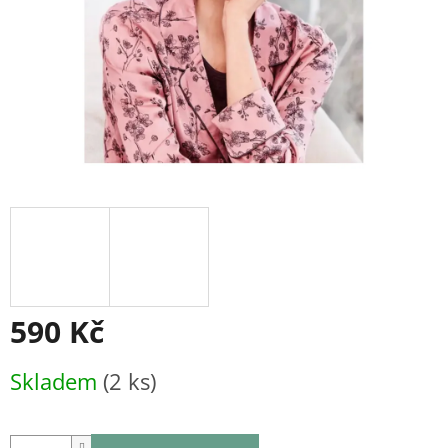
590 Kč
Měrná
Skladem
(2 ks)
cena: