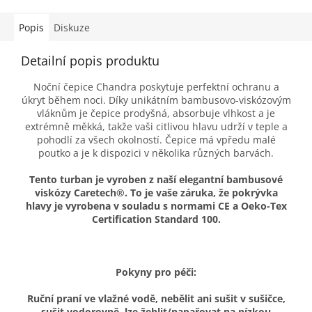
Popis
Diskuze
Detailní popis produktu
Noční čepice Chandra poskytuje perfektní ochranu a
úkryt během noci. Díky unikátním bambusovo-viskózovým
vláknům je čepice prodyšná, absorbuje vlhkost a je
extrémně měkká, takže vaši citlivou hlavu udrží v teple a
pohodlí za všech okolností. Čepice má vpředu malé
poutko a je k dispozici v několika různých barvách.
Tento turban je vyroben z naší elegantní bambusové
viskózy Caretech®. To je vaše záruka, že pokrývka
hlavy je vyrobena v souladu s normami CE a Oeko-Tex
Certification Standard 100.
Pokyny pro péči:
Ruční praní ve vlažné vodě, nebělit ani sušit v sušičce,
sušit vodorovně, lze žehlit/napařovat na nízkou