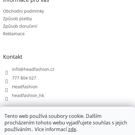
c
t
í
Obchodní podmínky
í
p
r
Způsob platby
v
Způsob doručení
k
Reklamace
y
v
ý
p
Kontakt
i
s
info
@
headfashion.cz
u
777 804 027
Headfashion
headfashion_hk
Facebook
Tento web používá soubory cookie. Dalším
procházením tohoto webu vyjadřujete souhlas s jejich
používáním.. Více informací
zde
.