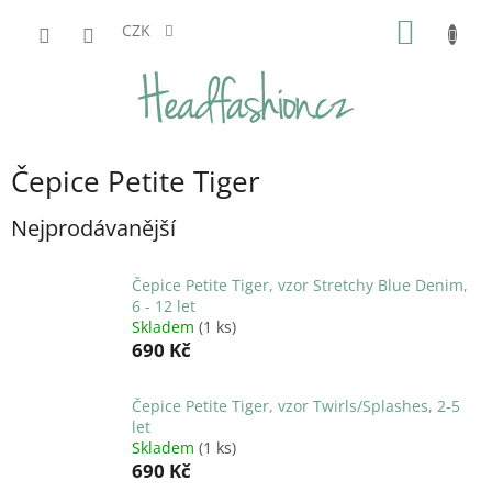
Přejít
NÁKUP
na
CZK
obsah
KOŠÍK
Čepice Petite Tiger
Nejprodávanější
Čepice Petite Tiger, vzor Stretchy Blue Denim,
6 - 12 let
Skladem
(1 ks)
690 Kč
Čepice Petite Tiger, vzor Twirls/Splashes, 2-5
let
Skladem
(1 ks)
690 Kč