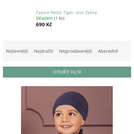
Čepice Petite Tiger, vzor Zebra
Skladem
(1 ks)
690 Kč
Ř
a
Nejlevnější
Nejdražší
Nejprodávanější
Abecedně
z
e
n
OTEVŘÍT FILTR
í
p
V
r
ý
o
p
d
i
u
s
k
p
t
r
ů
o