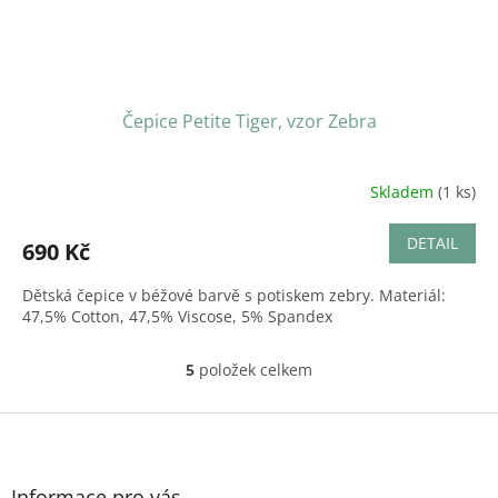
Čepice Petite Tiger, vzor Zebra
Skladem
(1 ks)
DETAIL
690 Kč
Dětská čepice v béžové barvě s potiskem zebry. Materiál:
47,5% Cotton, 47,5% Viscose, 5% Spandex
5
položek celkem
O
v
l
Z
á
á
d
p
a
a
Informace pro vás