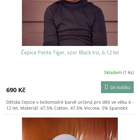
d
u
k
t
ů
Čepice Petite Tiger, vzor Black Iris, 6-12 let
Skladem
(1 ks)
Do košíku
690 Kč
Dětská čepice v šedomodré barvě určená pro děti ve věku 6 -
12 let. Materiál: 47,5% Cotton, 47,5% Viscose, 5% Spandex