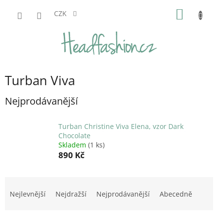
Přejít
NÁKUP
na
CZK
obsah
KOŠÍK
Turban Viva
Nejprodávanější
Turban Christine Viva Elena, vzor Dark
Chocolate
Skladem
(1 ks)
890 Kč
Ř
a
Nejlevnější
Nejdražší
Nejprodávanější
Abecedně
z
e