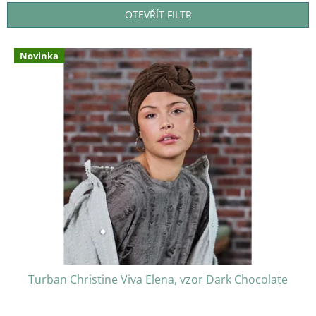
n
OTEVŘÍT FILTR
í
p
V
r
Novinka
ý
o
p
d
i
u
s
k
p
t
r
ů
o
d
u
k
t
ů
Turban Christine Viva Elena, vzor Dark Chocolate