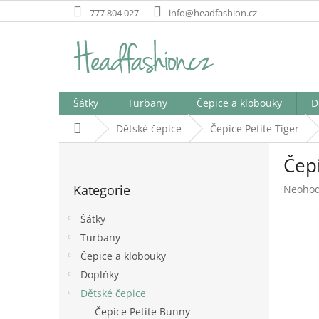
Přejít
777 804 027
info@headfashion.cz
na
obsah
Šátky
Turbany
Čepice a klobouky
D
Domů
Dětské čepice
Čepice Petite Tiger
P
Čepi
o
Přeskočit
s
Kategorie
Průměr
Neoho
kategorie
t
hodnoc
r
produk
Šátky
a
je
Turbany
n
0,0
Čepice a klobouky
z
n
5
í
Doplňky
hvězdič
p
Dětské čepice
a
Čepice Petite Bunny