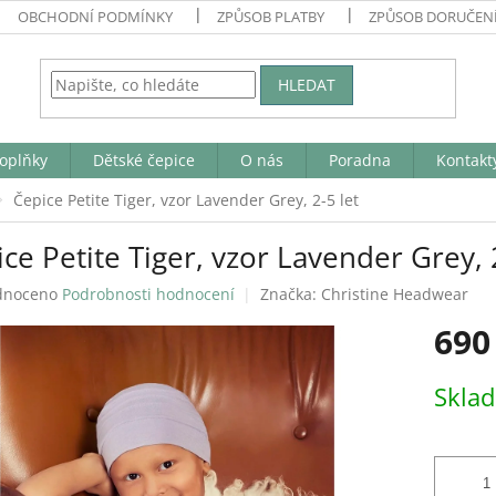
OBCHODNÍ PODMÍNKY
ZPŮSOB PLATBY
ZPŮSOB DORUČEN
HLEDAT
oplňky
Dětské čepice
O nás
Poradna
Kontakt
Čepice Petite Tiger, vzor Lavender Grey, 2-5 let
ce Petite Tiger, vzor Lavender Grey, 2
né
dnoceno
Podrobnosti hodnocení
Značka:
Christine Headwear
ení
690
tu
Měrná
Skla
cena:
ek.