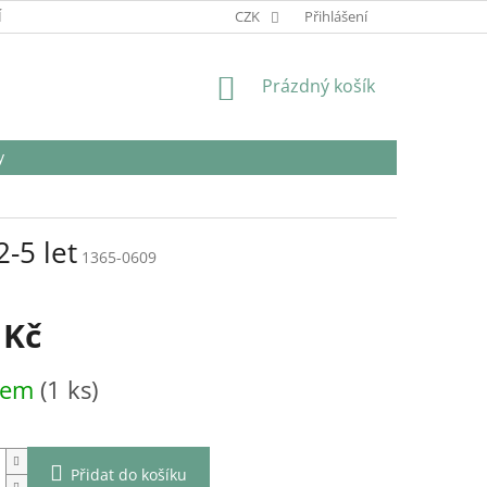
Í
REKLAMACE
CZK
Přihlášení
NÁKUPNÍ
Prázdný košík
KOŠÍK
y
-5 let
1365-0609
 Kč
dem
(1 ks)
Přidat do košíku