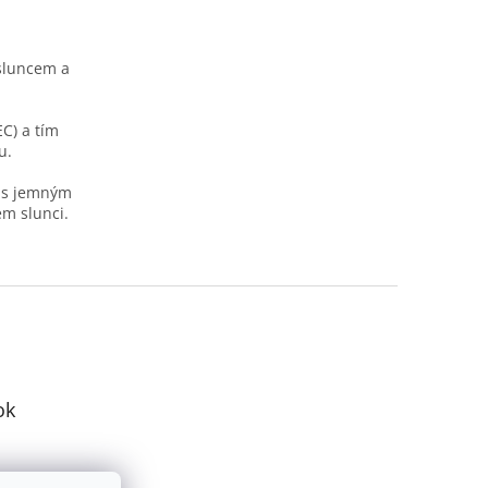
 sluncem a
C) a tím
u.
, s jemným
m slunci.
ok