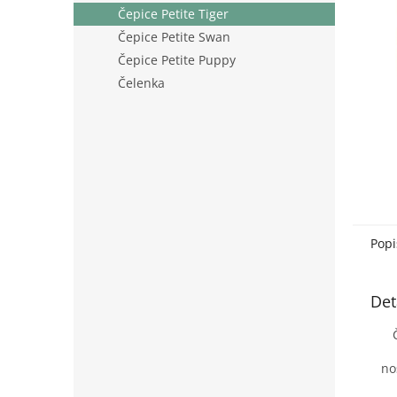
n
Čepice Petite Tiger
e
Čepice Petite Swan
l
Čepice Petite Puppy
Čelenka
Popi
Det
no