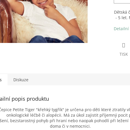
Dětská č
- 5 let
Detailní
TISK
s
Diskuze
ailní popis produktu
Čepice Petite Tiger "křehký tygřík" je určena pro děti které ztratily v
onkologické léčbě či alopécii. Má za úkol zajistit příjemný pocit 
šení, bezstarostný pohyb při hraní nebo naopak pohodlí při ležení
doma či v nemocnici.