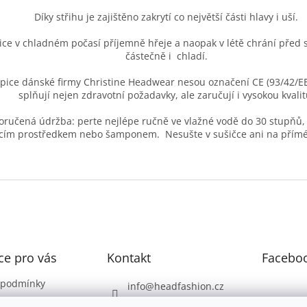
Díky střihu je zajištěno zakrytí co největší části hlavy i uší.
ice v chladném počasí příjemně hřeje a naopak v létě chrání před
částečně i chladí.
pice dánské firmy Christine Headwear nesou označení CE (93/42/EE
splňují nejen zdravotní požadavky, ale zaručují i vysokou kvalit
ručená údržba: perte nejlépe ručně ve vlažné vodě do 30 stupňů
cím prostředkem nebo šamponem. Nesušte v sušičce ani na přímé
ce pro vás
Kontakt
Facebo
 podmínky
info
@
headfashion.cz
atby
777 804 027