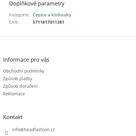
Doplňkové parametry
Kategorie
:
Čepice a klobouky
EAN
:
5711817011381
Z
á
p
a
Informace pro vás
t
Obchodní podmínky
í
Způsob platby
Způsob doručení
Reklamace
Kontakt
info
@
headfashion.cz