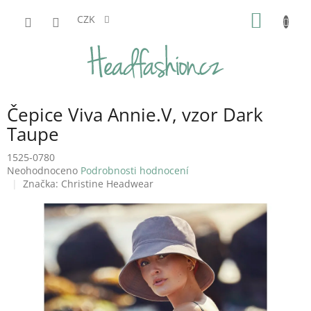
Přejít
NÁKUP
na
CZK
obsah
KOŠÍK
Čepice Viva Annie.V, vzor Dark
Taupe
1525-0780
Průměrné
Neohodnoceno
Podrobnosti hodnocení
hodnocení
Značka:
Christine Headwear
produktu
je
0,0
z
5
hvězdiček.