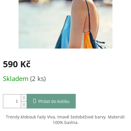
590 Kč
Měrná
Skladem
(2 ks)
cena:
Přidat do košíku
Trendy klobouk řady Viva, tmavě šedobéžové barvy. Materiál:
100% bavlna.