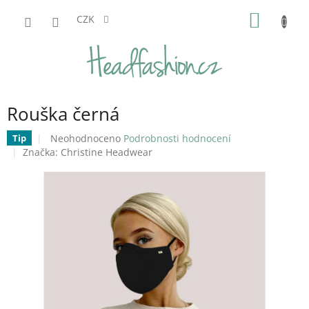
Přejít
NÁKUP
na
CZK
obsah
KOŠÍK
Rouška černá
Průměrné
Neohodnoceno
Podrobnosti hodnocení
Tip
hodnocení
Značka:
Christine Headwear
produktu
je
0,0
z
5
hvězdiček.