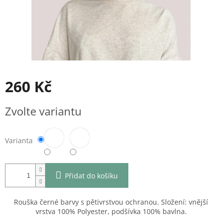
260 Kč
Měrná
Zvolte variantu
cena:
Varianta
Přidat do košíku
Rouška černé barvy s pětivrstvou ochranou. Složení: vnější
vrstva 100% Polyester, podšívka 100% bavlna.