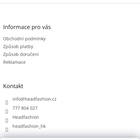
Z
á
p
a
Informace pro vás
t
Obchodní podmínky
í
Způsob platby
Způsob doručení
Reklamace
Kontakt
info
@
headfashion.cz
777 804 027
Headfashion
headfashion_hk