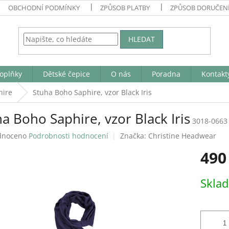
OBCHODNÍ PODMÍNKY
ZPŮSOB PLATBY
ZPŮSOB DORUČEN
HLEDAT
oplňky
Dětské čepice
O nás
Poradna
Kontakt
hire
Stuha Boho Saphire, vzor Black Iris
a Boho Saphire, vzor Black Iris
3018-0663
né
dnoceno
Podrobnosti hodnocení
Značka:
Christine Headwear
ení
490
tu
Měrná
Skla
cena:
ek.