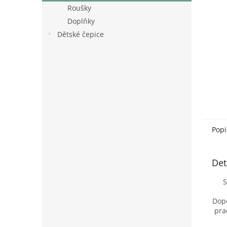
n
Roušky
e
Doplňky
l
Dětské čepice
Popi
Det
S
Dopo
pra