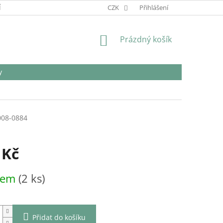
Í
REKLAMACE
CZK
Přihlášení
NÁKUPNÍ
Prázdný košík
KOŠÍK
y
008-0884
 Kč
dem
(2 ks)
Přidat do košíku