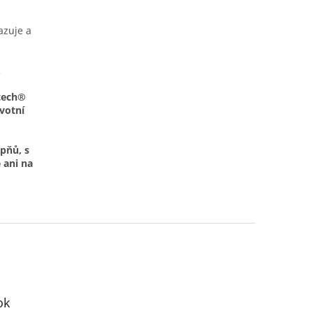
azuje a
.
etech®
votní
pňů, s
 ani na
ok