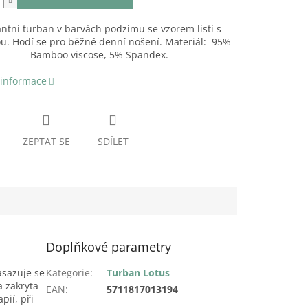
antní turban v barvách podzimu se vzorem listí s
u. Hodí se pro běžné denní nošení. Materiál: 95%
Bamboo viscose, 5% Spandex.
 informace
ZEPTAT SE
SDÍLET
Doplňkové parametry
asazuje se
Kategorie
:
Turban Lotus
a zakryta
EAN
:
5711817013194
pií, při