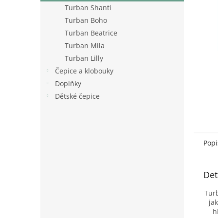
n
Turban Shanti
e
Turban Boho
l
Turban Beatrice
Turban Mila
Turban Lilly
Čepice a klobouky
Doplňky
Dětské čepice
Popi
Det
Turb
ja
h