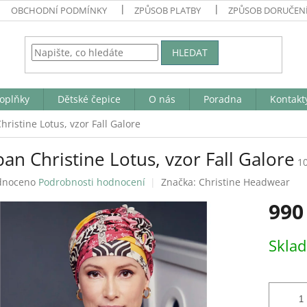
OBCHODNÍ PODMÍNKY
ZPŮSOB PLATBY
ZPŮSOB DORUČEN
HLEDAT
oplňky
Dětské čepice
O nás
Poradna
Kontakt
ristine Lotus, vzor Fall Galore
an Christine Lotus, vzor Fall Galore
1
né
dnoceno
Podrobnosti hodnocení
Značka:
Christine Headwear
ení
990
tu
Měrná
Skla
cena:
ek.