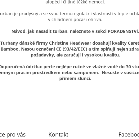
alopécii či jiné těžké nemoci.
urban je prodyšný a se svou termoregulační vlastností v teple ochl
v chladném počasí ohřívá.
Návod, jak nasadit turban, naleznete v sekci PORADENSTVÍ
Turbany dánské firmy Christine Headwear dosahují kvality Car
Bamboo. Nesou označení CE (93/42/EEC) a tím splňují nejen zdra
požadavky, ale zaručují i vysokou kvalitu.
Doporučená údržba: perte nejlépe ručně ve vlažné vodě do 30 stu
emným pracím prostředkem nebo šamponem. Nesušte v sušičce
přímém slunci.
ce pro vás
Kontakt
Facebo